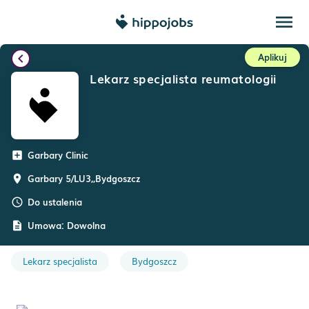
menu
chevron_left
Aplikuj
Lekarz specjalista reumatologii
Garbary Clinic
add_box
Garbary 5/LU3,
,
Bydgoszcz
room
Do ustalenia
schedule
Umowa:
Dowolna
description
Lekarz specjalista
Bydgoszcz