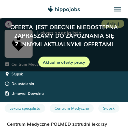
menu
chevron_left
Aplikuj
OFERTA JEST OBECNIE NIEDOSTĘPNA
Lekarz specjalista
ZAPRASZAMY DO ZAPOZNANIA SIĘ
Z INNYMI AKTUALNYMI OFERTAMI
Aktualne oferty pracy
Centrum Medyczne POLMED
add_box
Słupsk
room
Do ustalenia
schedule
Umowa:
Dowolna
description
Lekarz specjalista
Centrum Medyczne
Słupsk
Centrum Medyczne POLMED zatrudni lekarzy