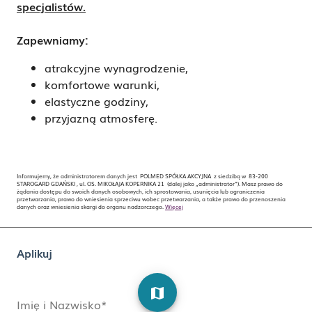
specjalistów.
Zapewniamy:
atrakcyjne wynagrodzenie,
komfortowe warunki,
elastyczne godziny,
przyjazną atmosferę.
Informujemy, że administratorem danych jest POLMED SPÓŁKA AKCYJNA z siedzibą w 83-200
STAROGARD GDAŃSKI , ul. OS. MIKOŁAJA KOPERNIKA 21 (dalej jako „administrator”). Masz prawo do
żądania dostępu do swoich danych osobowych, ich sprostowania, usunięcia lub ograniczenia
przetwarzania, prawo do wniesienia sprzeciwu wobec przetwarzania, a także prawo do przenoszenia
danych oraz wniesienia skargi do organu nadzorczego.
Więcej
Aplikuj
map
Imię i Nazwisko*