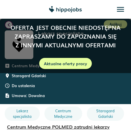
menu
chevron_left
Aplikuj
OFERTA JEST OBECNIE NIEDOSTĘPNA
Lekarz specjalista
ZAPRASZAMY DO ZAPOZNANIA SIĘ
Z INNYMI AKTUALNYMI OFERTAMI
Aktualne oferty pracy
Centrum Medyczne POLMED
add_box
Starogard Gdański
room
Do ustalenia
schedule
Umowa:
Dowolna
description
Lekarz
Centrum
Starogard
specjalista
Medyczne
Gdański
Centrum Medyczne POLMED zatrudni lekarzy