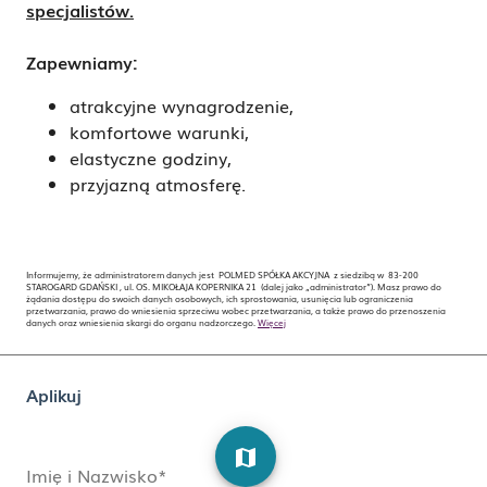
specjalistów.
Zapewniamy:
atrakcyjne wynagrodzenie,
komfortowe warunki,
elastyczne godziny,
przyjazną atmosferę.
Informujemy, że administratorem danych jest POLMED SPÓŁKA AKCYJNA z siedzibą w 83-200
STAROGARD GDAŃSKI , ul. OS. MIKOŁAJA KOPERNIKA 21 (dalej jako „administrator”). Masz prawo do
żądania dostępu do swoich danych osobowych, ich sprostowania, usunięcia lub ograniczenia
przetwarzania, prawo do wniesienia sprzeciwu wobec przetwarzania, a także prawo do przenoszenia
danych oraz wniesienia skargi do organu nadzorczego.
Więcej
Aplikuj
map
Imię i Nazwisko*