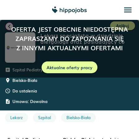
menu
chevron_left
Aplikuj
OFERTA JEST OBECNIE NIEDOSTĘPNA
Lekarz specjalista w dziedzinie
ZAPRASZAMY DO ZAPOZNANIA SIĘ
alergologii oraz posiadający co
Z INNYMI AKTUALNYMI OFERTAMI
najmniej 5-letnie doświadczenie w
pracy w poradni alergologicznej
dla dzieci
Aktualne oferty pracy
Szpital Pediatryczny Bielsko-Biała
add_box
Bielsko-Biała
room
Do ustalenia
schedule
Umowa:
Dowolna
description
Lekarz
Szpital
Bielsko-Biała