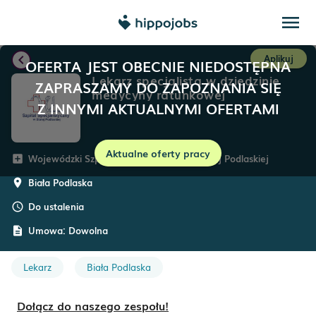
menu
chevron_left
Aplikuj
OFERTA JEST OBECNIE NIEDOSTĘPNA
Lekarz specjalista w dziedzinie
ZAPRASZAMY DO ZAPOZNANIA SIĘ
medycyny ratunkowej
Z INNYMI AKTUALNYMI OFERTAMI
Aktualne oferty pracy
Wojewódzki Szpital Specjalistyczny w Białej Podlaskiej
add_box
Biała Podlaska
room
Do ustalenia
schedule
Umowa:
Dowolna
description
Lekarz
Biała Podlaska
Dołącz do naszego zespołu!