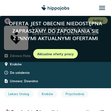
menu
chevron_left
Aplikuj
OFERTA JEST OBECNIE NIEDOSTĘPNA
Lekarz specjalista/w trakcie
ZAPRASZAMY DO ZAPOZNANIA SIĘ
specjalizacji z zakresu urologii
Z INNYMI AKTUALNYMI OFERTAMI
Aktualne oferty pracy
Zdrowa Huta
add_box
Kraków
room
Do ustalenia
schedule
Umowa:
Dowolna
description
Lekarz Urolog
Kraków
Przychodnia