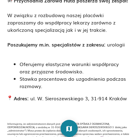
Przychodnia Zdrowa Huta poszerza swój zespó
ł
!
W zwi
ą
zku z rozbudow
ą
naszej placówki
zapraszamy do wspó
ł
pracy lekarzy zarówno z
uko
ń
czon
ą
specjalizacj
ą
jak i w jej trakcie.
Poszukujemy m.in. specjalistów z zakresu:
urologii
Oferujemy elastyczne warunki wspó
ł
pracy
oraz przyjazne
ś
rodowisko.
Stawka procentowa do uzgodnienia podczas
rozmowy.
Adres:
ul. W. Sieroszewskiego 3, 31-914 Kraków
Informujemy, że administratorem danych jest ZDROWA HUTA SPÓŁKA Z OGRANICZONĄ
map
ODPOWIEDZIALNOŚCIĄ z siedzibą w 31-914 KRAKÓW , ul. WACŁAWA SIEROSZEWSKIEGO 3 (dalej jako
„administrator”). Masz prawo do żądania dostępu do swoich danych osobowych, ich sprostowania,
usunięcia lub ograniczenia przetwarzania, prawo do wniesienia sprzeciwu wobec przetwarzania, a także