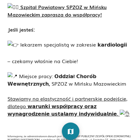
Szpital Powiatowy SPZOZ w Mińsku
Mazowieckim zaprasza do współpracy!
Jeśli jesteś:
lekarzem specjalistą w zakresie 𝗸𝗮𝗿𝗱𝗶𝗼𝗹𝗼𝗴𝗶𝗶
– czekamy właśnie na Ciebie!
Miejsce pracy:
𝗢𝗱𝗱𝘇𝗶𝗮ł 𝗖𝗵𝗼𝗿𝗼́𝗯
𝗪𝗲𝘄𝗻𝗲̨𝘁𝗿𝘇𝗻𝘆𝗰𝗵,
SPZOZ w Mińsku Mazowieckim
Stawiamy na elastyczność i partnerskie podejście,
dlatego
𝘄𝗮𝗿𝘂𝗻𝗸𝗶 𝘄𝘀𝗽𝗼́ł𝗽𝗿𝗮𝗰𝘆 𝗼𝗿𝗮𝘇
𝘄𝘆𝗻𝗮𝗴𝗿𝗼𝗱𝘇𝗲𝗻𝗶𝗲 𝘂𝘀𝘁𝗮𝗹𝗮𝗺𝘆 𝗶𝗻𝗱𝘆𝘄𝗶𝗱𝘂𝗮𝗹𝗻𝗶𝗲.
map
Informujemy, że administratorem danych jest SAMODZIELNY PUBLICZNY ZESPÓŁ OPIEKI ZDROWOTNEJ
W MIŃSKU MAZOWIECKIM z siedzibą w 05-300 Mińsk Mazowiecki , ul. Szpitalna 37 (dalej jako