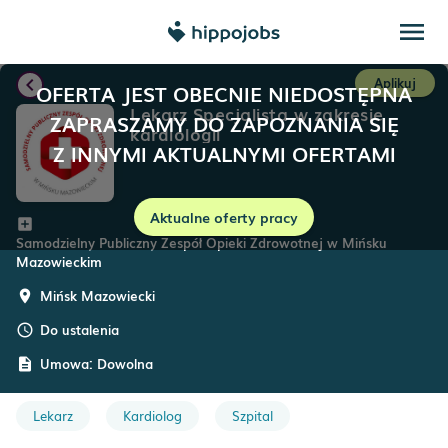
menu
chevron_left
Aplikuj
OFERTA JEST OBECNIE NIEDOSTĘPNA
Lekarz Specjalista w zakresie
ZAPRASZAMY DO ZAPOZNANIA SIĘ
kardiologii
Z INNYMI AKTUALNYMI OFERTAMI
Aktualne oferty pracy
add_box
Samodzielny Publiczny Zespół Opieki Zdrowotnej w Mińsku
Mazowieckim
Mińsk Mazowiecki
room
Do ustalenia
schedule
Umowa:
Dowolna
description
Lekarz
Kardiolog
Szpital