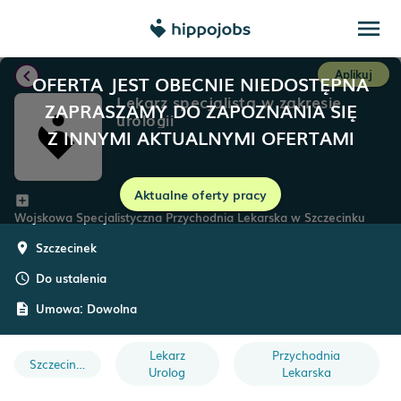
menu
chevron_left
Aplikuj
OFERTA JEST OBECNIE NIEDOSTĘPNA
Lekarz specjalista w zakresie
ZAPRASZAMY DO ZAPOZNANIA SIĘ
urologii
Z INNYMI AKTUALNYMI OFERTAMI
Aktualne oferty pracy
add_box
Wojskowa Specjalistyczna Przychodnia Lekarska w Szczecinku
Szczecinek
room
Do ustalenia
schedule
Umowa:
Dowolna
description
Lekarz
Przychodnia
Szczecinek
Urolog
Lekarska