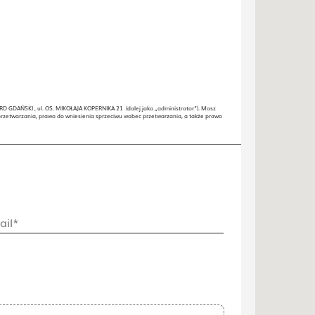
GDAŃSKI , ul. OS. MIKOŁAJA KOPERNIKA 21 (dalej jako „administrator”). Masz
przetwarzania, prawo do wniesienia sprzeciwu wobec przetwarzania, a także prawo
ail*