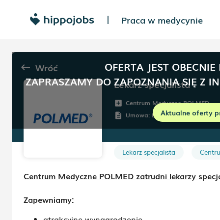
Praca w medycynie
|
OFERTA JEST OBECNIE
Wróć
keyboard_backspace
ZAPRASZAMY DO ZAPOZNANIA SIĘ Z I
Lekarz specjalista
Centrum Medyczne POLMED
add_box
Aktualne oferty p
Umowa:
Dowolna
description
Lekarz specjalista
Centr
Centrum Medyczne POLMED zatrudni lekarzy specja
Zapewniamy:
atrakcyjne wynagrodzenie,