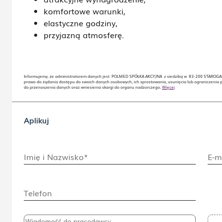
komfortowe warunki,
elastyczne godziny,
przyjazną atmosferę.
Informujemy, że administratorem danych jest POLMED SPÓŁKA AKCYJNA z siedzibą w 83-200 STAROGARD 
prawo do żądania dostępu do swoich danych osobowych, ich sprostowania, usunięcia lub ograniczenia 
do przenoszenia danych oraz wniesienia skargi do organu nadzorczego.
Więcej
Aplikuj
Imię i Nazwisko*
E-m
Telefon