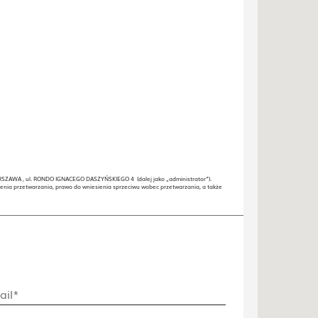
SZAWA , ul. RONDO IGNACEGO DASZYŃSKIEGO 4 (dalej jako „administrator”).
enia przetwarzania, prawo do wniesienia sprzeciwu wobec przetwarzania, a także
ail*