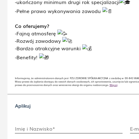
-ukończony minimum drugi rok specjalizacji
-Pełne prawo wykonywania zawodu
Co oferujemy?
-Fajną atmosferę
-Rozwój zawodowy
-Bardzo atrakcyjne warunki
-Benefity!
Informujemy, że administratorem danych jest PZU ZDROWIE SPÓŁKA AKCYJNA z siedzibą w 00-843 WAR
Masz prawo do żądania dostępu do swoich danych osobowych, ich sprostowania, usunięcia lub ogranicz
prawo do przenoszenia danych oraz wniesienia skargi do organu nadzorczego.
Więcej
Aplikuj
Imię i Nazwisko*
E-m