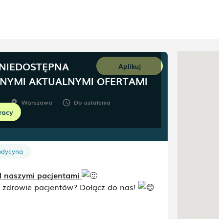
 NIEDOSTĘPNA
Aplikuj
NNYMI AKTUALNYMI OFERTAMI
Warszawa
Do ustalenia
room
schedule
racy
edycyna
ad naszymi pacjentami
 zdrowie pacjentów? Dołącz do nas!