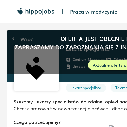
Praca w medycynie
|
OFERTA JEST OBECNIE
Wróć
keyboard_backspace
ZAPRASZAMY DO ZAPOZNANIA SIĘ Z I
Lekarz specjalista
Centrum Medyczne PZU Zdrowie
add_box
Aktualne oferty p
Umowa:
Dowolna
description
Lekarz specjalista
Telem
Szukamy Lekarzy specjalistów do zdalnej opieki n
Chcesz pracować w nowoczesnej placówce i dbać o
Czego potrzebujemy?