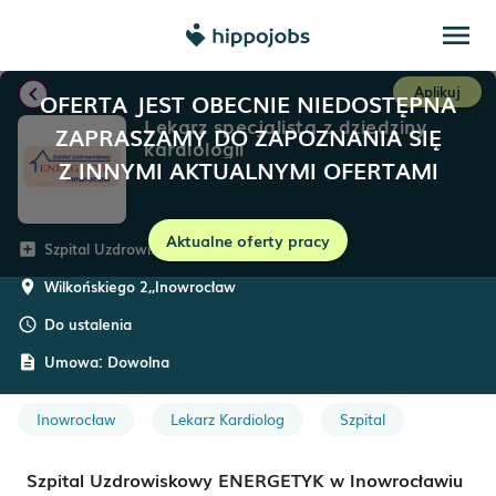
menu
chevron_left
Aplikuj
OFERTA JEST OBECNIE NIEDOSTĘPNA
Lekarz specjalista z dziedziny
ZAPRASZAMY DO ZAPOZNANIA SIĘ
kardiologii
Z INNYMI AKTUALNYMI OFERTAMI
Aktualne oferty pracy
Szpital Uzdrowiskowy ENERGETYK
add_box
Wilkońskiego 2,
,
Inowrocław
room
Do ustalenia
schedule
Umowa:
Dowolna
description
Inowrocław
Lekarz Kardiolog
Szpital
Szpital Uzdrowiskowy ENERGETYK w Inowrocławiu