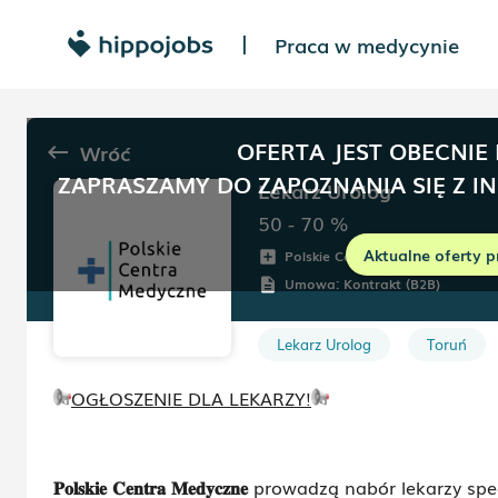
Praca w medycynie
|
OFERTA JEST OBECNIE
Wróć
keyboard_backspace
ZAPRASZAMY DO ZAPOZNANIA SIĘ Z I
Lekarz Urolog
50 - 70
%
Aktualne oferty p
Polskie Centra Medyczne
add_box
room
Umowa:
Kontrakt (B2B)
description
Lekarz Urolog
Toruń
OGŁOSZENIE DLA LEKARZY!
𝐏𝐨𝐥𝐬𝐤𝐢𝐞
𝐂𝐞𝐧𝐭𝐫𝐚
𝐌𝐞𝐝𝐲𝐜𝐳𝐧𝐞
prowadzą nabór lekarzy specj