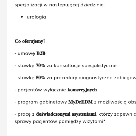
specjalizacji w następującej dziedzinie:
urologia
𝐂𝐨
𝐨𝐟𝐞𝐫𝐮𝐣𝐞𝐦𝐲
?
- umowę
𝐁𝟐𝐁
- stawkę
𝟕𝟎
%
za konsultacje specjalistyczne
- stawkę
𝟓𝟎
%
za procedury diagnostyczno-zabiegow
- pacjentów wyłącznie
𝐤𝐨𝐦𝐞𝐫𝐜𝐲𝐣𝐧𝐲𝐜𝐡
- program gabinetowy
𝐌𝐲𝐃𝐫𝐄𝐃𝐌
z możliwością obs
- pracę z
𝐝𝐨𝐬
𝐰𝐢𝐚𝐝𝐜𝐳𝐨𝐧𝐲𝐦𝐢
𝐚𝐬𝐲𝐬𝐭𝐞𝐧𝐭𝐚𝐦𝐢
, którzy zapewni
sprawy pacjentów pomiędzy wizytami*