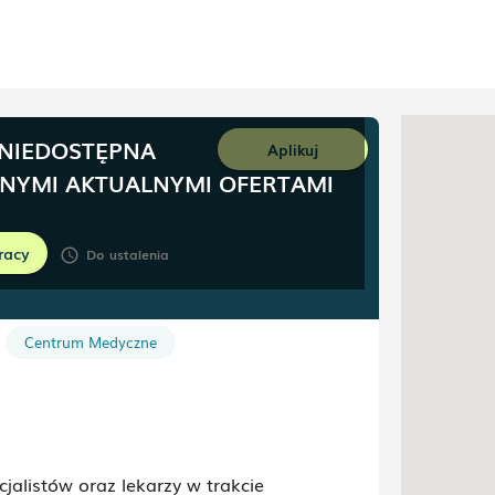
 NIEDOSTĘPNA
Aplikuj
NNYMI AKTUALNYMI OFERTAMI
racy
Toruń
Do ustalenia
schedule
Centrum Medyczne
alistów oraz lekarzy w trakcie