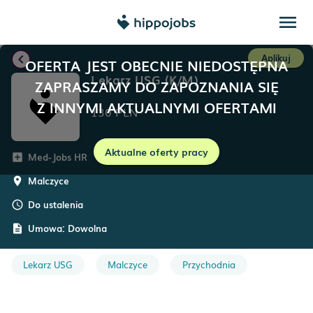
menu
chevron_left
Aplikuj
OFERTA JEST OBECNIE NIEDOSTĘPNA
Lekarz USG (K/M)
ZAPRASZAMY DO ZAPOZNANIA SIĘ
Z INNYMI AKTUALNYMI OFERTAMI
130
PLN
Aktualne oferty pracy
Med-Jobs HR
add_box
Malczyce
room
Do ustalenia
schedule
Umowa:
Dowolna
description
Lekarz USG
Malczyce
Przychodnia