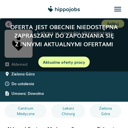
menu
chevron_left
Aplikuj
OFERTA JEST OBECNIE NIEDOSTĘPNA
Lekarz w poradni chirurgicznej
ZAPRASZAMY DO ZAPOZNANIA SIĘ
Z INNYMI AKTUALNYMI OFERTAMI
Aktualne oferty pracy
Aldemed
add_box
Zielona Góra
room
Do ustalenia
schedule
Umowa:
Dowolna
description
Centrum
Lekarz
Zielona
Medyczne
Chirurg
Góra