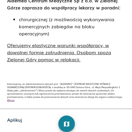
Aldemed Centrum Medyczne Sp z o.o.
w Zielonej
Górze zaprasza do współpracy lekarzy w poradni:
chirurgicznej (z możliwością wykonywania
komercyjnych zabiegów na bloku
operacyjnym)
Oferujemy elastyczne warunki współpracy, w
dowolnej formie zatrudnienia. Osobom spoza
Zielonej Góry pomoc w relokacji.
Informujemy, że administratorem danych jest "ALDEMED" CENTRUM MEDYCZNE SPÓŁKA Z
OGRANICZONĄ ODPOWIEDZIALNOŚCIĄ z siedzibą w 65-048 Zielona Góra , ul. Aleja Niepodległości 1
(dalej jako „administrator”). Masz prawo do żądania dostępu do swoich danych osobowych, ich
sprostowania, usunięcia lub ograniczenia przetwarzania, prawo do wniesienia sprzeciwu wobec
przetwarzania, a także prawo do przenoszenia danych oraz wniesienia skargi do organu nadzorczego.
Więcej
Aplikuj
map