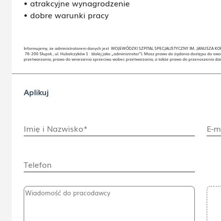
• atrakcyjne wynagrodzenie
• dobre warunki pracy
Informujemy, że administratorem danych jest WOJEWÓDZKI SZPITAL SPECJALISTYCZNY IM. JANUSZA
76-200 Słupsk , ul. Hubalczyków 1 (dalej jako „administrator”). Masz prawo do żądania dostępu do swo
przetwarzania, prawo do wniesienia sprzeciwu wobec przetwarzania, a także prawo do przenoszenia da
Aplikuj
Imię i Nazwisko*
E-m
Telefon