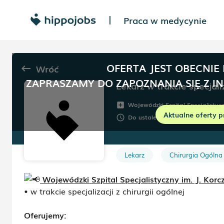
Praca w medycynie
|
OFERTA JEST OBECNIE
Wróć
keyboard_backspace
ZAPRASZAMY DO ZAPOZNANIA SIĘ Z I
Lekarz w trakcie specjali
Wojewódzki Szpital Specjalistyc
add_box
Aktualne oferty p
Do ustalenia
Umowa:
Do
schedule
description
Lekarz
Chirurgia Ogólna
Wojewódzki Szpital Specjalistyczny im. J. Korcz
• w trakcie specjalizacji z chirurgii ogólnej
Oferujemy: