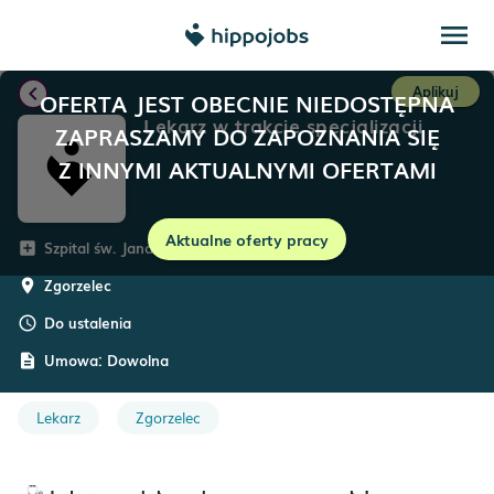
menu
chevron_left
Aplikuj
OFERTA JEST OBECNIE NIEDOSTĘPNA
Lekarz w trakcie specjalizacji
ZAPRASZAMY DO ZAPOZNANIA SIĘ
Z INNYMI AKTUALNYMI OFERTAMI
Aktualne oferty pracy
Szpital św. Jana Pawła II w Zgorzelcu
add_box
Zgorzelec
room
Do ustalenia
schedule
Umowa:
Dowolna
description
Lekarz
Zgorzelec