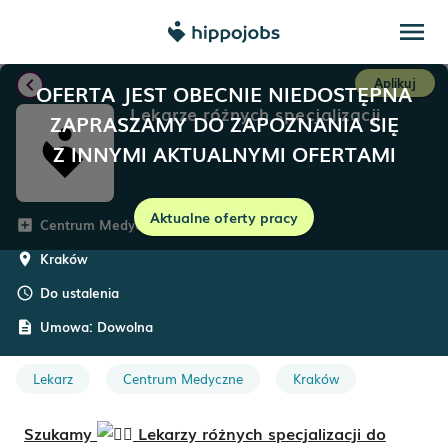
menu
chevron_left
Aplikuj
OFERTA JEST OBECNIE NIEDOSTĘPNA
Lekarze różnych specjalizacji
ZAPRASZAMY DO ZAPOZNANIA SIĘ
Z INNYMI AKTUALNYMI OFERTAMI
Aktualne oferty pracy
Centrum Medyczne PZU Zdrowie
add_box
Kraków
room
Do ustalenia
schedule
Umowa:
Dowolna
description
Lekarz
Centrum Medyczne
Kraków
Szukamy
Lekarzy różnych specjalizacji do