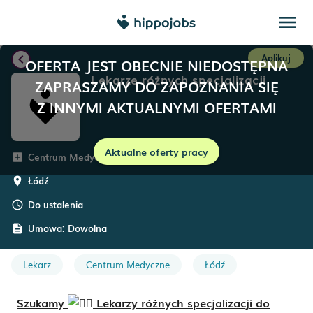
menu
chevron_left
Aplikuj
OFERTA JEST OBECNIE NIEDOSTĘPNA
Lekarze różnych specjalizacji
ZAPRASZAMY DO ZAPOZNANIA SIĘ
Z INNYMI AKTUALNYMI OFERTAMI
Aktualne oferty pracy
Centrum Medyczne PZU Zdrowie
add_box
Łódź
room
Do ustalenia
schedule
Umowa:
Dowolna
description
Lekarz
Centrum Medyczne
Łódź
Szukamy
Lekarzy różnych specjalizacji do