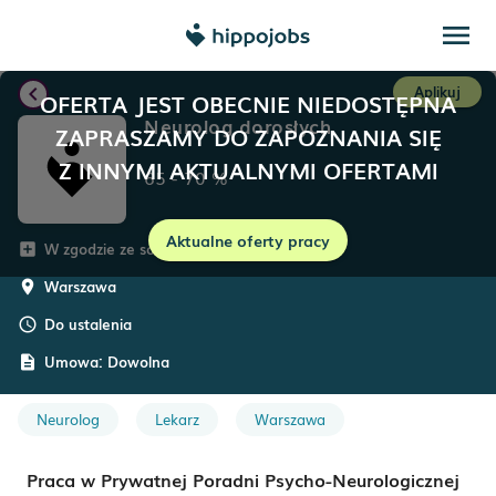
menu
chevron_left
Aplikuj
OFERTA JEST OBECNIE NIEDOSTĘPNA
Neurolog dorosłych
ZAPRASZAMY DO ZAPOZNANIA SIĘ
Z INNYMI AKTUALNYMI OFERTAMI
65
-
70
%
Aktualne oferty pracy
W zgodzie ze sobą
add_box
Warszawa
room
Do ustalenia
schedule
Umowa:
Dowolna
description
Neurolog
Lekarz
Warszawa
Praca w Prywatnej Poradni Psycho-Neurologicznej