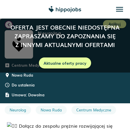
menu
chevron_left
Aplikuj
OFERTA JEST OBECNIE NIEDOSTĘPNA
Neurolog
ZAPRASZAMY DO ZAPOZNANIA SIĘ
Z INNYMI AKTUALNYMI OFERTAMI
Aktualne oferty pracy
Centrum Medyczne Salus
add_box
Nowa Ruda
room
Do ustalenia
schedule
Umowa:
Dowolna
description
Neurolog
Nowa Ruda
Centrum Medyczne
Dołącz do zespołu prężnie rozwijającej się