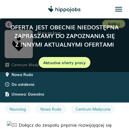
menu
chevron_left
Aplikuj
OFERTA JEST OBECNIE NIEDOSTĘPNA
Neurolog
ZAPRASZAMY DO ZAPOZNANIA SIĘ
Z INNYMI AKTUALNYMI OFERTAMI
Aktualne oferty pracy
Centrum Medyczne Salus
add_box
Nowa Ruda
room
Do ustalenia
schedule
Umowa:
Dowolna
description
Neurolog
Nowa Ruda
Centrum Medyczne
Dołącz do zespołu prężnie rozwijającej się