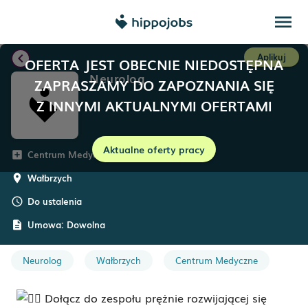
menu
chevron_left
Aplikuj
OFERTA JEST OBECNIE NIEDOSTĘPNA
Neurolog
ZAPRASZAMY DO ZAPOZNANIA SIĘ
Z INNYMI AKTUALNYMI OFERTAMI
Aktualne oferty pracy
Centrum Medyczne Salus
add_box
Wałbrzych
room
Do ustalenia
schedule
Umowa:
Dowolna
description
Neurolog
Wałbrzych
Centrum Medyczne
Dołącz do zespołu prężnie rozwijającej się