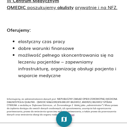
W
Centrum Medycznym
QMEDIC
poszukujemy
okulisty
prywatnie i na NFZ.
Oferujemy:
elastyczny czas pracy
dobre warunki finansowe
możliwość pełnego skoncentrowania się na
leczeniu pacjentów – zapewniamy
infrastrukturę, organizację obsługi pacjenta i
wsparcie medyczne
Informujemy, że administratorem danych jest NIEPUBLICZNY ZAKŁAD OPIEKI ZDROWOTNEJ MEDICINA
DIAGNOSTICA & QUALITAS - QMEDIC MAŁGORZATA BIELNY-BILEWICZ, ANDRZEJ BILEWICZ SPÓŁKA
CYWILNA z siedzibą w Dąbrowa Górnicza , ul. Żeromskiego 2 (dalej jako „administrator”). Masz prawo
do żądania dostępu do swoich danych osobowych, ich sprostowania, usunięcia lub ograniczenia
przetwarzania, prawo do wniesienia sprzeciwu wobec przetwarzania, a także prawo do przenoszenia
danych oraz wniesienia skargi do organu nadzorczego.
Więcej
map