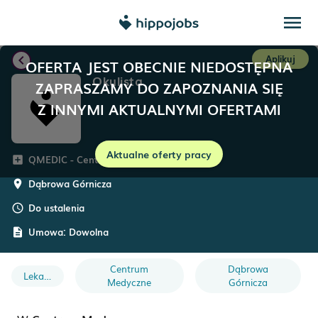
menu
chevron_left
Aplikuj
OFERTA JEST OBECNIE NIEDOSTĘPNA
Okulista
ZAPRASZAMY DO ZAPOZNANIA SIĘ
Z INNYMI AKTUALNYMI OFERTAMI
Aktualne oferty pracy
QMEDIC - Centrum Medyczne
add_box
Dąbrowa Górnicza
room
Do ustalenia
schedule
Umowa:
Dowolna
description
Centrum
Dąbrowa
Lekarz
Medyczne
Górnicza