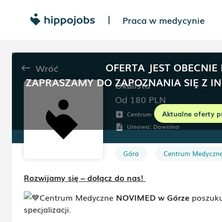
Praca w medycynie
|
OFERTA JEST OBECNIE
Wróć
keyboard_backspace
ZAPRASZAMY DO ZAPOZNANIA SIĘ Z I
Okulista
Od 180
PLN
Aktualne oferty p
Centrum Medyczne NOVIMED
add_box
Umowa:
Dowolna
description
Góra
Centrum Medyczn
Rozwijamy się – dołącz do nas!
Centrum Medyczne
NOVIMED w Górze
poszuku
specjalizacji.