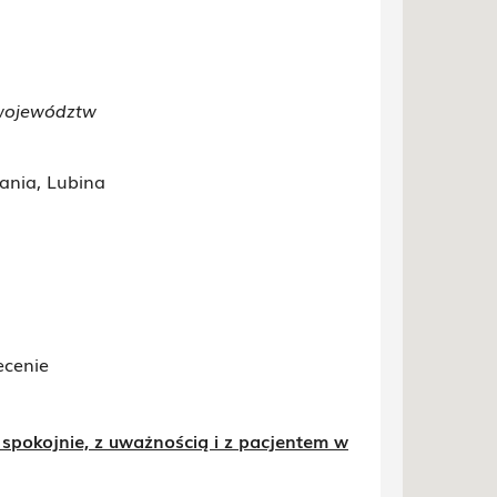
 województw
ania, Lubina
ecenie
 spokojnie, z uważnością i z pacjentem w