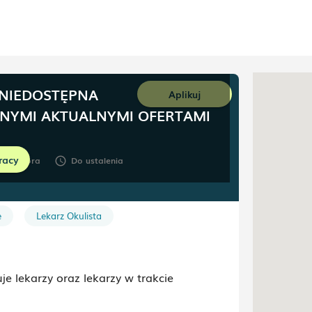
 NIEDOSTĘPNA
Aplikuj
NNYMI AKTUALNYMI OFERTAMI
racy
Góra
Do ustalenia
room
schedule
e
Lekarz Okulista
je lekarzy
oraz lekarzy w trakcie