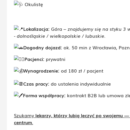
Okulistę
Lokalizacja:
Góra –
znajdujemy się na styku 3
- dolnośląskie / wielkopolskie / lubuskie.
Dogodny dojazd:
ok. 50 min z Wrocławia, Pozn
Pacjenci:
prywatni
Wynagrodzenie:
od 180 zł / pacjent
Czas pracy:
do ustalenia indywidualnie
Forma współpracy:
kontrakt B2B lub umowa zl
Szukamy
lekarzy, którzy lubią leczyć po swojemu —
centrum
.