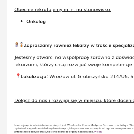
Obecnie rekrutujemy m.in. na stanowisko:
Onkolog
Zapraszamy również lekarzy w trakcie specjaliza
Jesteśmy otwarci na współpracę zarówno z doświadc
lekarzami, którzy chcą rozwijać swoje kompetencje 
Lokalizacja:
Wrocław ul. Grabiszyńska 214/U5, 
Dołącz do nas i rozwijaj się w miejscu, które doce
Informujemy, że administratorem danych jest Wrocławskie Centra Medyczne Sp. z o.o. z siedzibą w Wroc
żądania dostępu do swoich danych osobowych, ich sprostowania, usunięcia lub ograniczenia przetwarza
przenoszenia danych oraz wniesienia skargi do organu nadzorczego.
Więcej