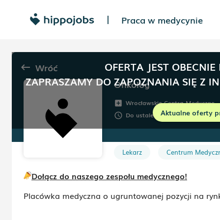
Praca w medycynie
|
OFERTA JEST OBECNIE
Wróć
keyboard_backspace
ZAPRASZAMY DO ZAPOZNANIA SIĘ Z I
Onkolog
Wrocławskie Centra Medyczne
add_box
Aktualne oferty p
Do ustalenia
Umowa:
Do
schedule
description
Lekarz
Centrum Medycz
Dołącz do naszego zespołu medycznego!
Placówka medyczna o ugruntowanej pozycji na rynk