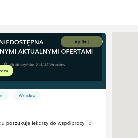
 NIEDOSTĘPNA
Aplikuj
NNYMI AKTUALNYMI OFERTAMI
Grabiszyńska 214/U5
,
Wrocław
room
racy
wolna
ne
Wrocław
u poszukuje lekarzy do współpracy.