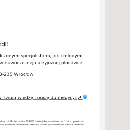
cji!
zonymi specjalistami, jak i młodymi
w nowoczesnej i przyjaznej placówce.
53-235 Wrocław
nia Twoją wiedzę i pasję do medycyny!
ław , ul. Grabiszyńska 214/U5 (dalej jako „administrator”). Masz prawo do
nia, prawo do wniesienia sprzeciwu wobec przetwarzania, a także prawo do