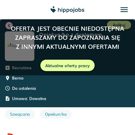
menu
chevron_left
Aplikuj
OFERTA JEST OBECNIE NIEDOSTĘPNA
Opiekun/ka z dyplomem
ZAPRASZAMY DO ZAPOZNANIA SIĘ
Z INNYMI AKTUALNYMI OFERTAMI
Aktualne oferty pracy
Recrutime
add_box
Berno
room
Do ustalenia
schedule
Umowa:
Dowolna
description
Szwajcaria
Opiekun/ka