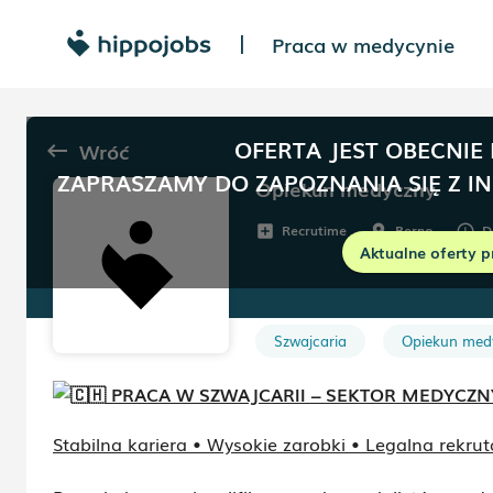
Praca w medycynie
|
OFERTA JEST OBECNIE
Wróć
keyboard_backspace
ZAPRASZAMY DO ZAPOZNANIA SIĘ Z I
Opiekun medyczny
Recrutime
Berno
D
add_box
room
schedule
Aktualne oferty p
Szwajcaria
Opiekun med
PRACA W SZWAJCARII – SEKTOR MEDYCZN
Stabilna kariera • Wysokie zarobki • Legalna rekru