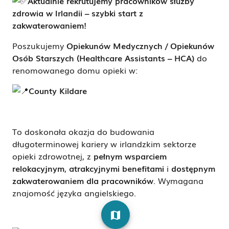
Aktualnie rekrutujemy pracowników służby
zdrowia w Irlandii – szybki start z
zakwaterowaniem!
Poszukujemy
Opiekunów Medycznych / Opiekunów
Osób Starszych (Healthcare Assistants – HCA)
do
renomowanego domu opieki w:
County Kildare
To doskonała okazja do budowania
długoterminowej kariery w irlandzkim sektorze
opieki zdrowotnej, z
pełnym wsparciem
relokacyjnym
,
atrakcyjnymi benefitami
i
dostępnym
zakwaterowaniem dla pracowników
. Wymagana
znajomość języka angielskiego.
map