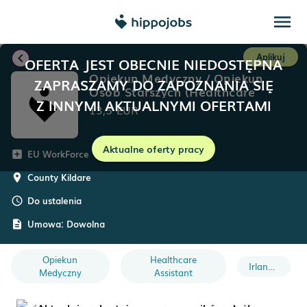
menu
chevron_left
Aplikuj
OFERTA JEST OBECNIE NIEDOSTĘPNA
Opiekun Medyczny / Opiekun
ZAPRASZAMY DO ZAPOZNANIA SIĘ
Osób Starszych (Healthcare
Z INNYMI AKTUALNYMI OFERTAMI
Assistants – HCA)
13,5
EUR
Aktualne oferty pracy
EU WorkForce
add_box
County Kildare
room
Do ustalenia
schedule
Umowa:
Dowolna
description
Opiekun
Healthcare
Irlandia
Medyczny
Assistant