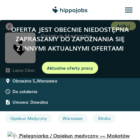
menu
chevron_left
Aplikuj
OFERTA JEST OBECNIE NIEDOSTĘPNA
Opiekun Medyczny
ZAPRASZAMY DO ZAPOZNANIA SIĘ
Z INNYMI AKTUALNYMI OFERTAMI
Aktualne oferty pracy
Lama Clinic
add_box
Obrzeżna 5,
,
Warszawa
room
Do ustalenia
schedule
Umowa:
Dowolna
description
Opiekun Medyczny
Warszawa
Klinika
Pielęgniarka / Opiekun medyczny — Mokotów