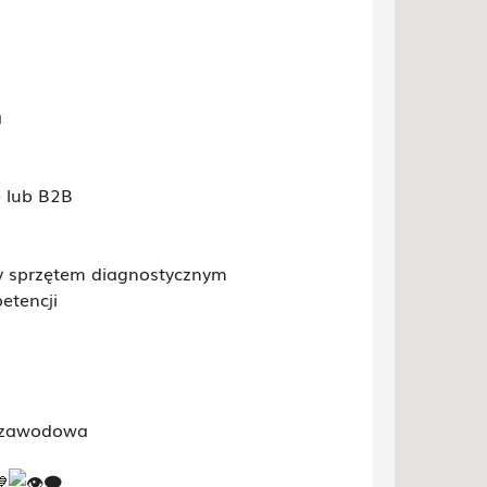
a
 lub B2B
y sprzętem diagnostycznym
etencji
a zawodowa