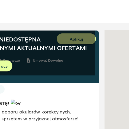
 NIEDOSTĘPNA
Aplikuj
NNYMI AKTUALNYMI OFERTAMI
Dorywczo
Umowa:
Dowolna
ule
description
racy
STĘ!
 doboru okularów korekcyjnych.
 sprzętem w przyjaznej atmosferze!