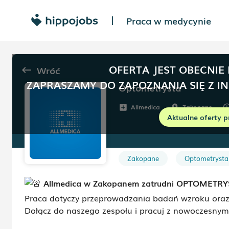
Praca w medycynie
|
OFERTA JEST OBECNIE
Wróć
keyboard_backspace
ZAPRASZAMY DO ZAPOZNANIA SIĘ Z I
Optometrysta
Allmedica
Zakopane
add_box
room
sched
Aktualne oferty p
Zakopane
Optometrysta
Allmedica w Zakopanem zatrudni OPTOMETRY
Praca dotyczy przeprowadzania badań wzroku oraz
Dołącz do naszego zespołu i pracuj z nowoczesnym