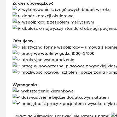
Zakres obowiązków:
wykonywanie szczegółowych badań wzroku
dobór korekcji okularowej
współpraca z zespołem medycznym
dbałość o najwyższy standard obsługi pacjent
Oferujemy:
elastyczną formę współpracy – umowa zlecenie
pracę
we wtorki w godz. 8:00–14:00
atrakcyjne wynagrodzenie
pracę w nowoczesnej placówce z wysokiej klas
możliwość rozwoju, szkoleń i poszerzania komp
Wymagania:
wykształcenie kierunkowe
doświadczenie będzie dodatkowym atutem
umiejętność pracy z pacjentem i wysoka etyk
Dołącz do Allmedica i rozwijaj się razem z nami!