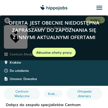
menu
chevron_left
Aplikuj
OFERTA JEST OBECNIE NIEDOSTĘPNA
Ortopeda dziecięcy
ZAPRASZAMY DO ZAPOZNANIA SIĘ
Z INNYMI AKTUALNYMI OFERTAMI
Aktualne oferty pracy
Centrum Medyczne Insmind
add_box
Kraków
room
Do ustalenia
schedule
Umowa:
Dowolna
description
Centrum
Ortopeda
Kraków
Medyczne
dziecięcy
Dołącz do zespołu specjalistów Centrum