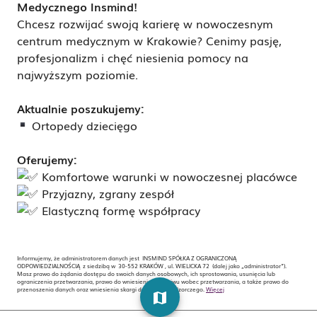
Medycznego Insmind!
Chcesz rozwijać swoją karierę w nowoczesnym
centrum medycznym w Krakowie? Cenimy pasję,
profesjonalizm i chęć niesienia pomocy na
najwyższym poziomie.
Aktualnie poszukujemy:
Ortopedy dziecięgo
Oferujemy:
Komfortowe warunki w nowoczesnej placówce
Przyjazny, zgrany zespół
Elastyczną formę współpracy
Informujemy, że administratorem danych jest INSMIND SPÓŁKA Z OGRANICZONĄ
ODPOWIEDZIALNOŚCIĄ z siedzibą w 30-552 KRAKÓW , ul. WIELICKA 72 (dalej jako „administrator”).
Masz prawo do żądania dostępu do swoich danych osobowych, ich sprostowania, usunięcia lub
ograniczenia przetwarzania, prawo do wniesienia sprzeciwu wobec przetwarzania, a także prawo do
przenoszenia danych oraz wniesienia skargi do organu nadzorczego.
Więcej
map