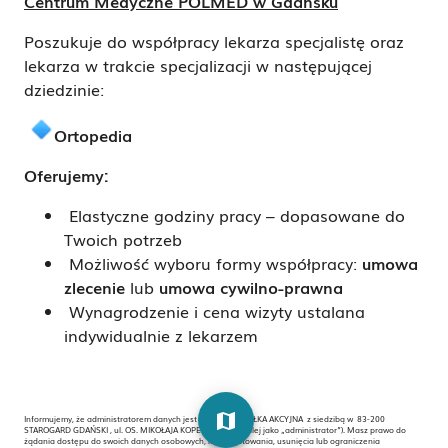
Centrum Medyczne POLMED w Gdańsku
Poszukuje do współpracy lekarza specjalistę oraz
lekarza w trakcie specjalizacji w następującej
dziedzinie:
Ortopedia
Oferujemy:
Elastyczne godziny pracy – dopasowane do
Twoich potrzeb
Możliwość wyboru formy współpracy:
umowa
zlecenie
lub
umowa cywilno-prawna
Wynagrodzenie i cena wizyty ustalana
indywidualnie z lekarzem
map
Informujemy, że administratorem danych jest POLMED SPÓŁKA AKCYJNA z siedzibą w 83-200
STAROGARD GDAŃSKI , ul. OS. MIKOŁAJA KOPERNIKA 21 (dalej jako „administrator”). Masz prawo do
żądania dostępu do swoich danych osobowych, ich sprostowania, usunięcia lub ograniczenia