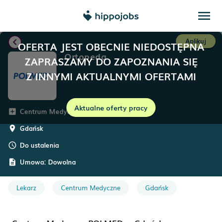
menu
chevron_left
Aplikuj
OFERTA JEST OBECNIE NIEDOSTĘPNA
Ortopeda
ZAPRASZAMY DO ZAPOZNANIA SIĘ
Z INNYMI AKTUALNYMI OFERTAMI
Aktualne oferty pracy
Centrum Medyczne POLMED
add_box
Gdańsk
room
Do ustalenia
schedule
Umowa:
Dowolna
description
Lekarz
Centrum Medyczne
Gdańsk