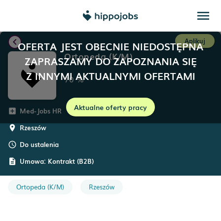
menu
chevron_left
Aplikuj
OFERTA JEST OBECNIE NIEDOSTĘPNA
Ortopeda (K/M)
ZAPRASZAMY DO ZAPOZNANIA SIĘ
Z INNYMI AKTUALNYMI OFERTAMI
70
%
Aktualne oferty pracy
Med-Jobs HR
add_box
Rzeszów
room
Do ustalenia
schedule
Umowa:
Kontrakt (B2B)
description
Ortopeda (K/M)
Rzeszów