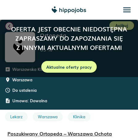
menu
chevron_left
Aplikuj
OFERTA JEST OBECNIE NIEDOSTĘPNA
Ortopeda
ZAPRASZAMY DO ZAPOZNANIA SIĘ
Z INNYMI AKTUALNYMI OFERTAMI
65
%
Aktualne oferty pracy
Warszawska Klinika
add_box
Warszawa
room
Do ustalenia
schedule
Umowa:
Dowolna
description
Lekarz
Warszawa
Klinika
Poszukiwany Ortopeda – Warszawa Ochota