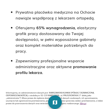
Prywatna placówka medyczna na Ochocie
nawiąże współpracę z lekarzem ortopedą.
Oferujemy
65% wynagrodzenia
, elastyczny
grafik pracy dostosowany do Twojej
dostępności, w pełni wyposażone gabinety
oraz komplet materiałów potrzebnych do
pracy.
Zapewniamy profesjonalne wsparcie
administracyjne oraz aktywne
promowanie
profilu lekarza
.
Informujemy, że administratorem danych jest WARSZAWSKA KLINIKA SPÓŁKA Z OGRANICZONĄ
ODPOWIEDZIALNOŚCIĄ z siedzibą w 02-119 WARSZAWA , ul. PRUSZKOWSKA 17 (dalej jako
„administrator”). Masz prawo do żądania dostępu do swoich danych osobowych, ich sprostowania,
usunięcia lub ograniczenia przetwarzania, prawo do wniesienia sprzeciwu wobec przetwarzania, a także
map
prawo do przenoszenia danych oraz wniesienia skargi do organu nadzorczego.
Więcej