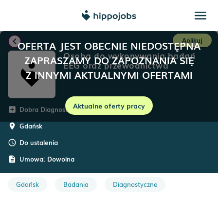
menu
chevron_left
Aplikuj
OFERTA JEST OBECNIE NIEDOSTĘPNA
Osoba do wykonywania badań
ZAPRASZAMY DO ZAPOZNANIA SIĘ
EEG oraz przewodnictwa
Z INNYMI AKTUALNYMI OFERTAMI
nerwowego
Aktualne oferty pracy
Dobra Diagnostyka
add_box
Gdańsk
room
Do ustalenia
schedule
Umowa:
Dowolna
description
Gdańsk
Badania
Diagnostyczne