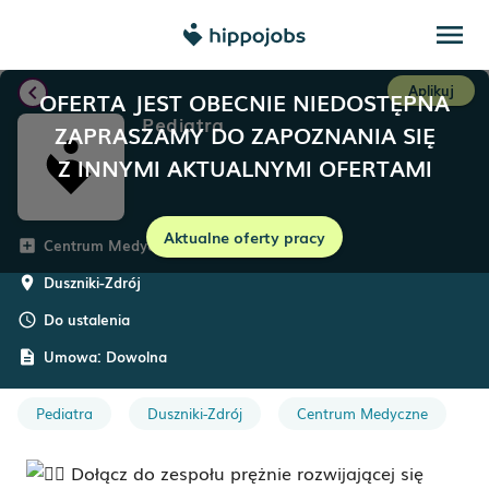
menu
chevron_left
Aplikuj
OFERTA JEST OBECNIE NIEDOSTĘPNA
Pediatra
ZAPRASZAMY DO ZAPOZNANIA SIĘ
Z INNYMI AKTUALNYMI OFERTAMI
Aktualne oferty pracy
Centrum Medyczne Salus
add_box
Duszniki-Zdrój
room
Do ustalenia
schedule
Umowa:
Dowolna
description
Pediatra
Duszniki-Zdrój
Centrum Medyczne
Dołącz do zespołu prężnie rozwijającej się