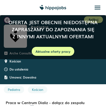
menu
chevron_left
Aplikuj
OFERTA JEST OBECNIE NIEDOSTĘPNA
Pediatra
ZAPRASZAMY DO ZAPOZNANIA SIĘ
Z INNYMI AKTUALNYMI OFERTAMI
Aktualne oferty pracy
Arche Consulting
add_box
Kościan
room
Do ustalenia
schedule
Umowa:
Dowolna
description
Pediatra
Kościan
Praca w Centrum Dializ - dołącz do zespołu