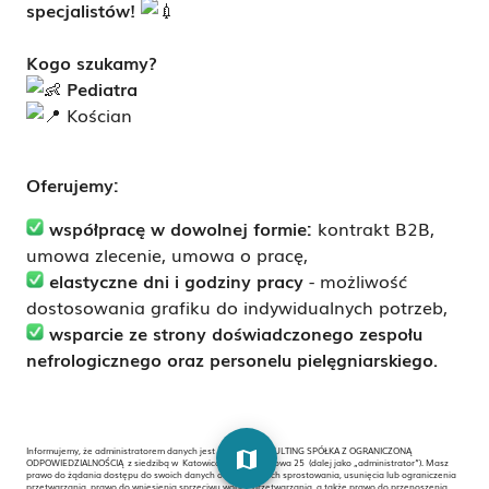
specjalistów!
Kogo szukamy?
Pediatra
Kościan
Oferujemy:
współpracę w dowolnej formie:
kontrakt B2B,
umowa zlecenie, umowa o pracę,
elastyczne dni i godziny pracy
- możliwość
dostosowania grafiku do indywidualnych potrzeb,
wsparcie ze strony doświadczonego zespołu
nefrologicznego oraz personelu pielęgniarskiego.
Informujemy, że administratorem danych jest ARCHE CONSULTING SPÓŁKA Z OGRANICZONĄ
map
ODPOWIEDZIALNOŚCIĄ z siedzibą w Katowicach , ul. Morelowa 25 (dalej jako „administrator”). Masz
prawo do żądania dostępu do swoich danych osobowych, ich sprostowania, usunięcia lub ograniczenia
przetwarzania, prawo do wniesienia sprzeciwu wobec przetwarzania, a także prawo do przenoszenia