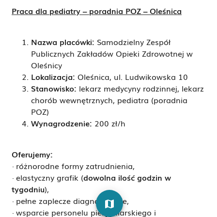
Praca dla pediatry – poradnia POZ – Oleśnica
Nazwa placówki:
Samodzielny Zespół
Publicznych Zakładów Opieki Zdrowotnej w
Oleśnicy
Lokalizacja:
Oleśnica, ul. Ludwikowska 10
Stanowisko:
lekarz medycyny rodzinnej, lekarz
chorób wewnętrznych, pediatra (poradnia
POZ)
Wynagrodzenie:
200 zł/h
Oferujemy:
· różnorodne formy zatrudnienia,
· elastyczny grafik (
dowolna ilość godzin w
tygodniu
),
· pełne zaplecze diagnostyczne,
map
· wsparcie personelu pielęgniarskiego i