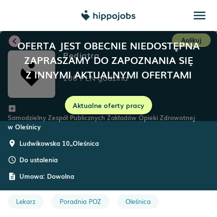
menu
chevron_left
Aplikuj
OFERTA JEST OBECNIE NIEDOSTĘPNA
Pediatra
ZAPRASZAMY DO ZAPOZNANIA SIĘ
Z INNYMI AKTUALNYMI OFERTAMI
200
PLN
godzina
Aktualne oferty pracy
add_box
Samodzielny Zespół Publicznych Zakładów Opieki Zdrowotnej
w Oleśnicy
Ludwikowska 10,
,
Oleśnica
room
Do ustalenia
schedule
Umowa:
Dowolna
description
Lekarz
Poradnia POZ
Oleśnica