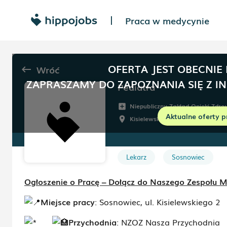
Praca w medycynie
|
OFERTA JEST OBECNIE
Wróć
keyboard_backspace
ZAPRASZAMY DO ZAPOZNANIA SIĘ Z I
Pediatra
Niepubliczny Zakład Opieki Zdr
add_box
Aktualne oferty p
Kisielewskiego 2
,
Sosnowiec
room
sched
Lekarz
Sosnowiec
Ogłoszenie o Pracę – Dołącz do Naszego Zespołu 
Miejsce pracy
: Sosnowiec, ul. Kisielewskiego 2
P
rzychodnia
: NZOZ Nasza Przychodnia