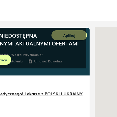
 NIEDOSTĘPNA
Aplikuj
NNYMI AKTUALNYMI OFERTAMI
owotnej "Nasza Przychodnia"
racy
Do ustalenia
Umowa:
Dowolna
ule
description
Medycznego! Lekarze z POLSKI i UKRAINY