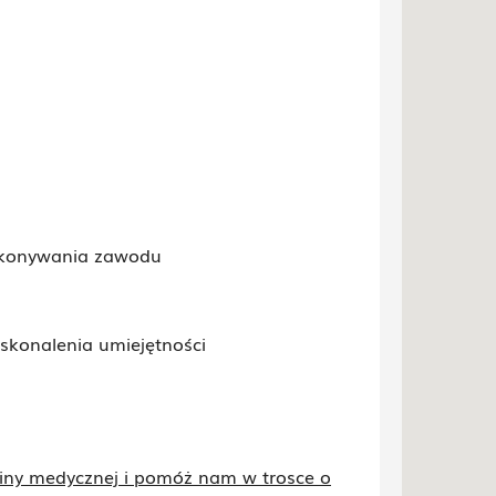
ykonywania zawodu
oskonalenia umiejętności
ziny medycznej i pomóż nam w trosce o