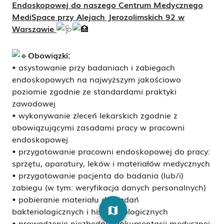
Endoskopowej do naszego Centrum Medycznego
MediSpace przy Alejach Jerozolimskich 92 w
Warszawie
Obowiązki:
• asystowanie przy badaniach i zabiegach
endoskopowych na najwyższym jakościowo
poziomie zgodnie ze standardami praktyki
zawodowej
•
wykonywanie zleceń lekarskich zgodnie z
obowiązującymi zasadami pracy w pracowni
endoskopowej
• przygotowanie pracowni endoskopowej do pracy:
sprzętu, aparatury, leków i materiałów medycznych
• przygotowanie pacjenta do badania (lub/i)
zabiegu (w tym: weryfikacja danych personalnych)
• pobieranie materiału do badań
map
bakteriologicznych i histopatologicznych
• prowadzenie niezbędnej dokumentacji medycznej