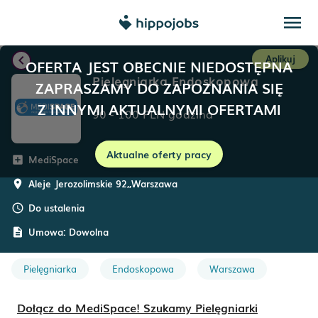
menu
chevron_left
Aplikuj
OFERTA JEST OBECNIE NIEDOSTĘPNA
Pielęgniarka Endoskopowa
ZAPRASZAMY DO ZAPOZNANIA SIĘ
Z INNYMI AKTUALNYMI OFERTAMI
90
-
100
PLN
godzina
Aktualne oferty pracy
MediSpace
add_box
Aleje Jerozolimskie 92,
,
Warszawa
room
Do ustalenia
schedule
Umowa:
Dowolna
description
Pielęgniarka
Endoskopowa
Warszawa
Dołącz do MediSpace! Szukamy Pielęgniarki