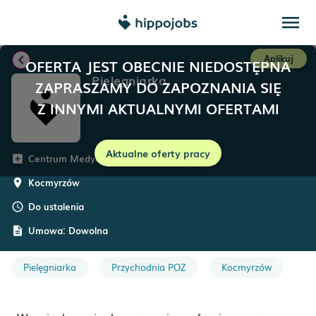
menu
chevron_left
Aplikuj
OFERTA JEST OBECNIE NIEDOSTĘPNA
Pielęgniarka
ZAPRASZAMY DO ZAPOZNANIA SIĘ
Z INNYMI AKTUALNYMI OFERTAMI
Aktualne oferty pracy
Centrum Medyczne Grupa Zdrowie
add_box
Kocmyrzów
room
Do ustalenia
schedule
Umowa:
Dowolna
description
Pielęgniarka
Przychodnia POZ
Kocmyrzów