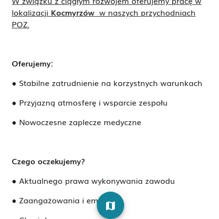
W związku z ciągłym rozwojem oferujemy pracę w
lokalizacji
Kocmyrzów
w naszych przychodniach
POZ.
Oferujemy:
● Stabilne zatrudnienie na korzystnych warunkach
● Przyjazn
ą
atmosfer
ę
i wsparcie zespołu
● Nowoczesne zaplecze medyczne
Czego oczekujemy?
● Aktualnego prawa wykonywania zawodu
● Zaanga
ż
owania i empatii
map