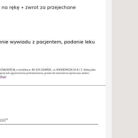
 na rękę + zwrot za przejechane
enie wywiadu z pacjentem, podanie leku
LNOŚCIĄ z siedzibą w 80-425 GDAŃSK , ul. MICKIEWICZA 20 A / 2 (dalej jako
ęcia lub ograniczenia przetwarzania, prawo do wniesienia sprzeciwu wobec
ięcej
ail*