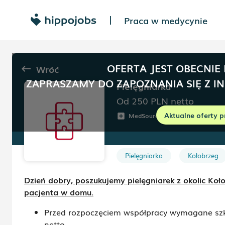
Praca w medycynie
|
OFERTA JEST OBECNIE
Wróć
keyboard_backspace
ZAPRASZAMY DO ZAPOZNANIA SIĘ Z I
Pielęgniarka
Od 250
PLN
netto
Aktualne oferty p
MedSource
Kołobrzeg
add_box
room
Pielęgniarka
Kołobrzeg
Dzień dobry, poszukujemy pielęgniarek z okolic Koło
pacjenta w domu.
Przed rozpoczęciem współpracy wymagane szkol
netto.