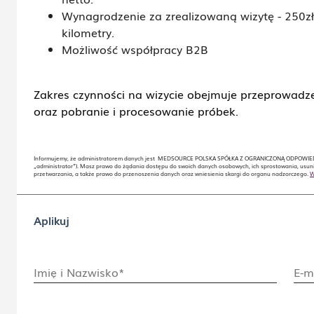
Wynagrodzenie za zrealizowaną wizytę - 250zł
kilometry.
Możliwość współpracy B2B
Zakres czynności na wizycie obejmuje przeprowadz
oraz pobranie i procesowanie próbek.
Informujemy, że administratorem danych jest MEDSOURCE POLSKA SPÓŁKA Z OGRANICZONĄ ODPOWIEDZIA
„administrator”). Masz prawo do żądania dostępu do swoich danych osobowych, ich sprostowania, usuni
przetwarzania, a także prawo do przenoszenia danych oraz wniesienia skargi do organu nadzorczego.
W
Aplikuj
Imię i Nazwisko*
E-m