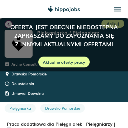
menu
chevron_left
Aplikuj
OFERTA JEST OBECNIE NIEDOSTĘPNA
Pielęgniarka / Pielęgniarz
ZAPRASZAMY DO ZAPOZNANIA SIĘ
Z INNYMI AKTUALNYMI OFERTAMI
Aktualne oferty pracy
Arche Consulting
add_box
Drawsko Pomorskie
room
Do ustalenia
schedule
Umowa:
Dowolna
description
Pielęgniarka
Drawsko Pomorskie
Praca dodatkowa
dla
Pielęgniarek i Pielęgniarzy
|