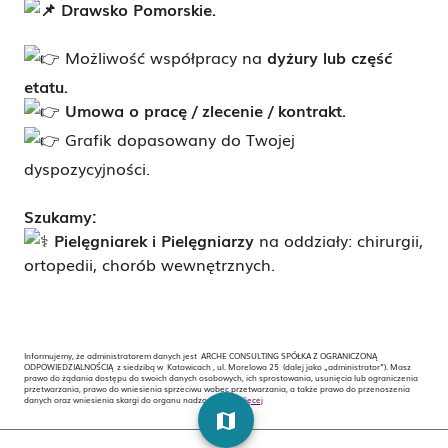
Drawsko Pomorskie.
Możliwość współpracy na
dyżury lub część
etatu
.
Umowa o pracę / zlecenie / kontrakt.
Grafik dopasowany do Twojej
dyspozycyjności.
Szukamy:
Pielęgniarek i Pielęgniarzy
na oddziały: chirurgii,
ortopedii, chorób wewnętrznych.
Informujemy, że administratorem danych jest ARCHE CONSULTING SPÓŁKA Z OGRANICZONĄ
ODPOWIEDZIALNOŚCIĄ z siedzibą w Katowicach , ul. Morelowa 25 (dalej jako „administrator”). Masz
prawo do żądania dostępu do swoich danych osobowych, ich sprostowania, usunięcia lub ograniczenia
przetwarzania, prawo do wniesienia sprzeciwu wobec przetwarzania, a także prawo do przenoszenia
danych oraz wniesienia skargi do organu nadzorczego.
Więcej
map