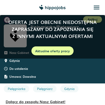
menu
chevron_left
Aplikuj
OFERTA JEST OBECNIE NIEDOSTĘPNA
Pielęgniarka/Pielęgniarz
ZAPRASZAMY DO ZAPOZNANIA SIĘ
Z INNYMI AKTUALNYMI OFERTAMI
Aktualne oferty pracy
Nasz Gabinet
add_box
Gdynia
room
Do ustalenia
schedule
Umowa:
Dowolna
description
Pielęgniarka
Pielęgniarz
Gdynia
Dołącz do zespołu Nasz Gabinet!