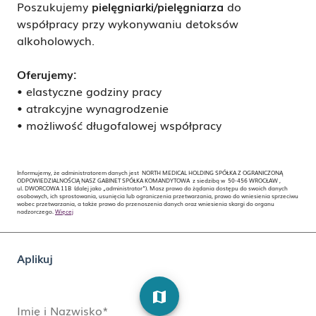
Poszukujemy
pielęgniarki/pielęgniarza
do
współpracy przy wykonywaniu detoksów
alkoholowych.
Oferujemy:
• elastyczne godziny pracy
• atrakcyjne wynagrodzenie
• możliwość długofalowej współpracy
Informujemy, że administratorem danych jest NORTH MEDICAL HOLDING SPÓŁKA Z OGRANICZONĄ
ODPOWIEDZIALNOŚCIĄ NASZ GABINET SPÓŁKA KOMANDYTOWA z siedzibą w 50-456 WROCŁAW ,
ul. DWORCOWA 11B (dalej jako „administrator”). Masz prawo do żądania dostępu do swoich danych
osobowych, ich sprostowania, usunięcia lub ograniczenia przetwarzania, prawo do wniesienia sprzeciwu
wobec przetwarzania, a także prawo do przenoszenia danych oraz wniesienia skargi do organu
nadzorczego.
Więcej
Aplikuj
map
Imię i Nazwisko*