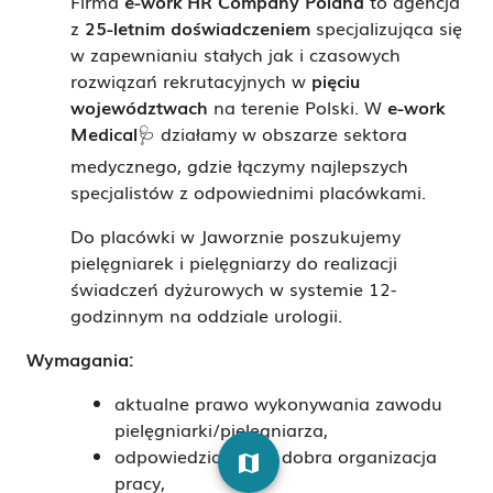
Firma
e-work HR Company Poland
to agencja
z
25-letnim doświadczeniem
specjalizująca się
w zapewnianiu stałych jak i czasowych
rozwiązań rekrutacyjnych w
pięciu
województwach
na terenie Polski. W
e-work
Medical
🩺 działamy w obszarze sektora
medycznego, gdzie łączymy najlepszych
specjalistów z odpowiednimi placówkami.
Do placówki w Jaworznie poszukujemy
pielęgniarek i pielęgniarzy do realizacji
świadczeń dyżurowych w systemie 12-
godzinnym na oddziale urologii.
Wymagania:
aktualne prawo wykonywania zawodu
pielęgniarki/pielęgniarza,
odpowiedzialność i dobra organizacja
map
pracy,