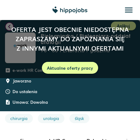
menu
chevron_left
Aplikuj
OFERTA JEST OBECNIE NIEDOSTĘPNA
Pielęgniarka / Pielęgniarz-oddział
ZAPRASZAMY DO ZAPOZNANIA SIĘ
urologii
Z INNYMI AKTUALNYMI OFERTAMI
70
-
80
PLN
brutto
/
godzina
Aktualne oferty pracy
e-work HR Company Poland
add_box
Jaworzno
room
Do ustalenia
schedule
Umowa:
Dowolna
description
chirurgia
urologia
śląsk