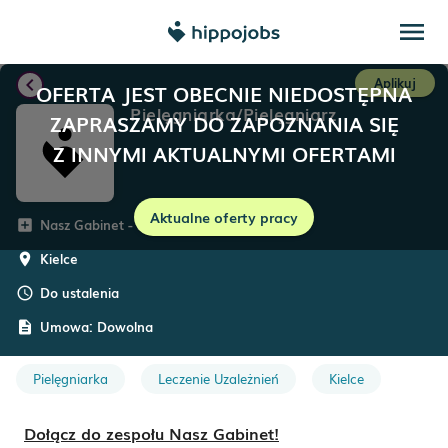
menu
chevron_left
Aplikuj
OFERTA JEST OBECNIE NIEDOSTĘPNA
Pielęgniarka/Pielęgniarz
ZAPRASZAMY DO ZAPOZNANIA SIĘ
Z INNYMI AKTUALNYMI OFERTAMI
Aktualne oferty pracy
Nasz Gabinet - leczenie uzależnień
add_box
Kielce
room
Do ustalenia
schedule
Umowa:
Dowolna
description
Pielęgniarka
Leczenie Uzależnień
Kielce
Dołącz do zespołu Nasz Gabinet!