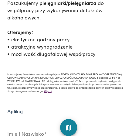
Poszukujemy
pielęgniarki/pielęgniarza
do
współpracy przy wykonywaniu detoksów
alkoholowych.
Oferujemy:
• elastyczne godziny pracy
• atrakcyjne wynagrodzenie
• możliwość długofalowej współpracy
Informujemy, że administratorem danych jest NORTH MEDICAL HOLDING SPÓŁKA Z OGRANICZONĄ
ODPOWIEDZIALNOŚCIĄ NASZA GRUPA MEDYCZNA SPÓŁKA KOMANDYTOWA z siedzibą w 50-456
WROCŁAW , ul. DWORCOWA 11B (dalej jako „administrator”). Masz prawo do żądania dostępu do
swoich danych osobowych, ich sprostowania, usunięcia lub ograniczenia przetwarzania, prawo do
wniesienia sprzeciwu wobec przetwarzania, a także prawo do przenoszenia danych oraz wniesienia
skargi do organu nadzorczego.
Więcej
Aplikuj
map
Imię i Nazwisko*