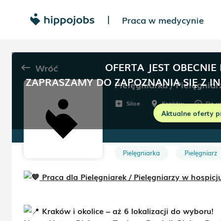
Praca w medycynie
|
OFERTA JEST OBECNIE
Wróć
keyboard_backspace
ZAPRASZAMY DO ZAPOZNANIA SIĘ Z I
Pielęgniarka / Pielęgniar
Siloe
Kraków
Do u
add_box
room
schedule
Aktualne oferty p
Pielęgniarka
Pielęgniarz
Praca dla Pielęgniarek / Pielęgniarzy w hosp
Kraków i okolice – aż 6 lokalizacji do wyboru!