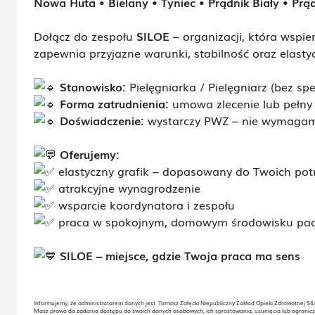
Nowa Huta • Bielany • Tyniec • Prądnik Biały • Pr
Dołącz do zespołu
SILOE
– organizacji, która wspier
zapewnia przyjazne warunki, stabilność oraz elasty
Stanowisko:
Pielęgniarka / Pielęgniarz (bez spec
Forma zatrudnienia:
umowa zlecenie lub pełny 
Doświadczenie:
wystarczy PWZ – nie wymagamy
Oferujemy:
elastyczny grafik – dopasowany do Twoich pot
atrakcyjne wynagrodzenie
wsparcie koordynatora i zespołu
praca w spokojnym, domowym środowisku pac
SILOE – miejsce, gdzie Twoja praca ma sens
Informujemy, że administratorem danych jest Tomasz Załęcki Niepubliczny Zakład Opieki Zdrowotnej SILO
Masz prawo do żądania dostępu do swoich danych osobowych, ich sprostowania, usunięcia lub ogranicz