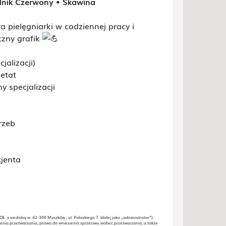
ądnik Czerwony • Skawina
a pielęgniarki w codziennej pracy i
czny grafik
jalizacji)
etat
 specjalizacji
rzeb
jenta
E z siedzibą w 42-300 Myszków , ul. Pułaskiego 7 (dalej jako „administrator”).
enia przetwarzania, prawo do wniesienia sprzeciwu wobec przetwarzania, a także