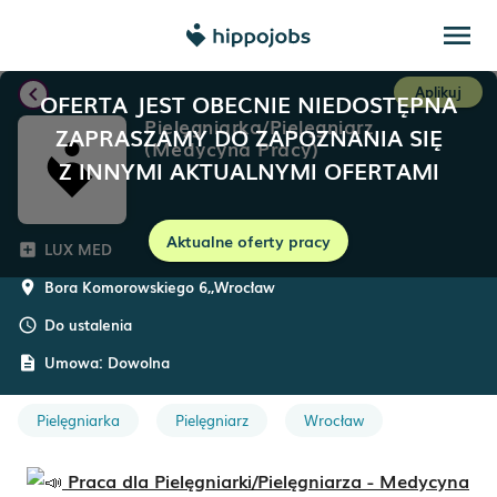
menu
chevron_left
Aplikuj
OFERTA JEST OBECNIE NIEDOSTĘPNA
Pielęgniarka/Pielęgniarz
ZAPRASZAMY DO ZAPOZNANIA SIĘ
(Medycyna Pracy)
Z INNYMI AKTUALNYMI OFERTAMI
Aktualne oferty pracy
LUX MED
add_box
Bora Komorowskiego 6,
,
Wrocław
room
Do ustalenia
schedule
Umowa:
Dowolna
description
Pielęgniarka
Pielęgniarz
Wrocław
Praca dla Pielęgniarki/Pielęgniarza - Medycyna