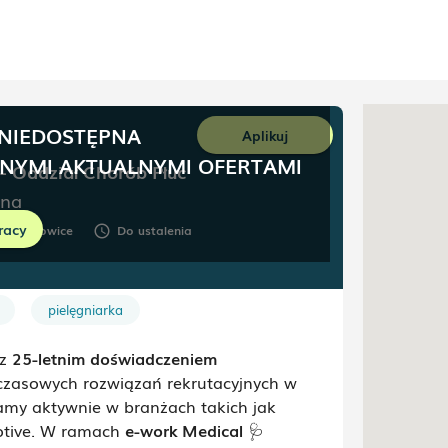
 NIEDOSTĘPNA
Aplikuj
NNYMI AKTUALNYMI OFERTAMI
 - Oddział Chorób Płuc
ina
racy
Katowice
Do ustalenia
oom
schedule
pielęgniarka
 z
25-letnim doświadczeniem
i czasowych rozwiązań rekrutacyjnych w
łamy aktywnie w branżach takich jak
motive. W ramach
e-work Medical
🩺