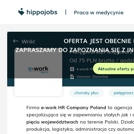
Praca w medycynie
|
OFERTA JEST OBECNIE
Wróć
keyboard_backspace
ZAPRASZAMY DO ZAPOZNANIA SIĘ Z I
Pielęgniarka/Pielęgniarz
Od 75
PLN
brutto
/
godz
Aktualne oferty p
e-work HR Company Poland
add_box
r
Umowa:
Dowolna
description
choroby płuc
pielęgniarz
Firma
e-work HR Company Poland
to agencja
specjalizująca się w zapewnianiu stałych jak 
pięciu województwach
na terenie Polski. Dzia
produkcja, logistyka, administracja czy auto