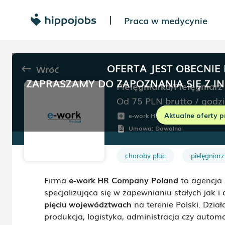
Praca w medycynie
|
OFERTA JEST OBECNIE
Wróć
keyboard_backspace
ZAPRASZAMY DO ZAPOZNANIA SIĘ Z I
Pielęgniarka/Pielęgniarz
Od 75
PLN
brutto
/
godz
Aktualne oferty p
e-work HR Company Poland
add_box
r
Umowa:
Dowolna
description
choroby płuc
pielęgniarz
Firma
e-work HR Company Poland
to agencja
specjalizująca się w zapewnianiu stałych jak 
pięciu województwach
na terenie Polski. Dzia
produkcja, logistyka, administracja czy auto