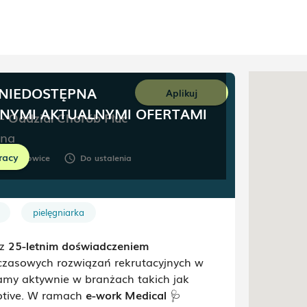
 NIEDOSTĘPNA
Aplikuj
NNYMI AKTUALNYMI OFERTAMI
 - Oddział Chorób Płuc
ina
racy
Katowice
Do ustalenia
oom
schedule
pielęgniarka
 z
25-letnim doświadczeniem
i czasowych rozwiązań rekrutacyjnych w
łamy aktywnie w branżach takich jak
motive. W ramach
e-work Medical
🩺